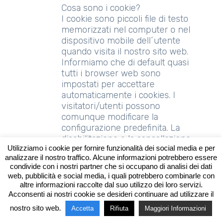
Cosa sono i cookie?
I cookie sono piccoli file di testo
memorizzati nel computer o nel
dispositivo mobile dell´utente
quando visita il nostro sito web.
Informiamo che di default quasi
tutti i browser web sono
impostati per accettare
automaticamente i cookies. I
visitatori/utenti possono
comunque modificare la
configurazione predefinita. La
disabilitazione o la cancellazione
Utilizziamo i cookie per fornire funzionalità dei social media e per
dei cookies però potrebbe
analizzare il nostro traffico. Alcune informazioni potrebbero essere
precludere la fruizione ottimale
condivide con i nostri partner che si occupano di analisi dei dati
di alcune aree del sito o
web, pubblicità e social media, i quali potrebbero combinarle con
compromettere l’utilizzo dei
altre informazioni raccolte dal suo utilizzo dei loro servizi.
servizi sotto autenticazione. Se
Acconsenti ai nostri cookie se desideri continuare ad utilizzare il
gli utenti/visitatori vogliono
nostro sito web.
Accetta
Rifiuta
Maggiori Informazioni
decidere di volta in volta se