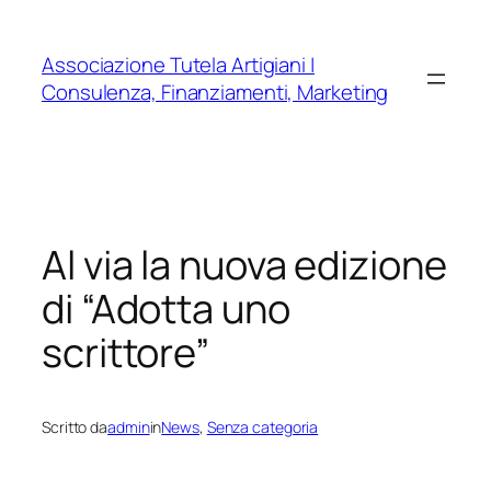
Vai
al
Associazione Tutela Artigiani |
contenuto
Consulenza, Finanziamenti, Marketing
Al via la nuova edizione
di “Adotta uno
scrittore”
Scritto da
admin
in
News
, 
Senza categoria