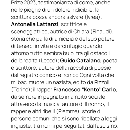
Prize 2023, testimonianza di come, anche
nelle pieghe di un dolore indicibile, la
scrittura possa ancora salvare (Ivrea);
Antonella Lattanzi
, scrittrice e
sceneggiatrice, autrice di
Chiara
(Einaudi),
storia che parla di amicizia e del suo potere
di tenerci in vita e darci rifugio quando
attorno tutto sembra buio, tra gli ostacoli
della realtà (Lecce);
Guido Catalano
, poeta
e scrittore, autore della raccolta di poesie
dal registro comico e ironico
Ogni volta che
mi baci muore un nazista
, edito da Rizzoli
(Torino); il rapper
Francesco “Kento” Carlo
,
da sempre impegnato in ambito sociale
attraverso la musica, autore di
Il nonno, il
rapper e altri ribelli
(Piemme), storie di
persone comuni che si sono ribellate a leggi
ingiuste, tra nonni perseguitati dal fascismo,