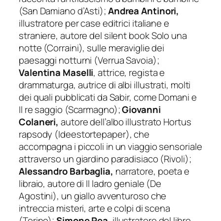
(San Damiano d’Asti);
Andrea Antinori,
illustratore per case editrici italiane e
straniere, autore del silent book
Solo una
notte
(Corraini), sulle meraviglie dei
paesaggi notturni (Verrua Savoia);
Valentina Maselli
, attrice, regista e
drammaturga, autrice di albi illustrati, molti
dei quali pubblicati da Sabir, come
Domani
e
Il re
saggio
(Scarmagno)
;
Giovanni
Colaneri,
autore dell’albo illustrato
Hortus
rapsody
(Ideestortepaper), che
accompagna i piccoli in un viaggio sensoriale
attraverso un giardino paradisiaco (Rivoli);
Alessandro Barbaglia,
narratore, poeta e
libraio, autore di
Il ladro geniale
(De
Agostini), un giallo avventuroso che
intreccia misteri, arte e colpi di scena
(Torino);
Simone Rea
, illustratore del libro