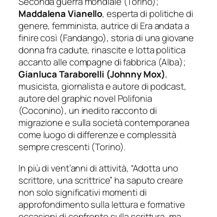
Seconda guerra mondiale (Torino);
Maddalena Vianello
, esperta di politiche di
genere, femminista, autrice di
Era andata a
finire così
(Fandango), storia di una giovane
donna fra cadute, rinascite e lotta politica
accanto alle compagne di fabbrica (Alba);
Gianluca Taraborelli (Johnny Mox)
,
musicista, giornalista e autore di podcast,
autore del graphic novel
Polifonia
(Coconino), un inedito racconto di
migrazione e sulla società contemporanea
come luogo di differenze e complessità
sempre crescenti (Torino).
In più di vent’anni di attività, “Adotta uno
scrittore, una scrittrice” ha saputo creare
non solo significativi momenti di
approfondimento sulla lettura e formative
occasioni di confronto sulla scrittura, ma