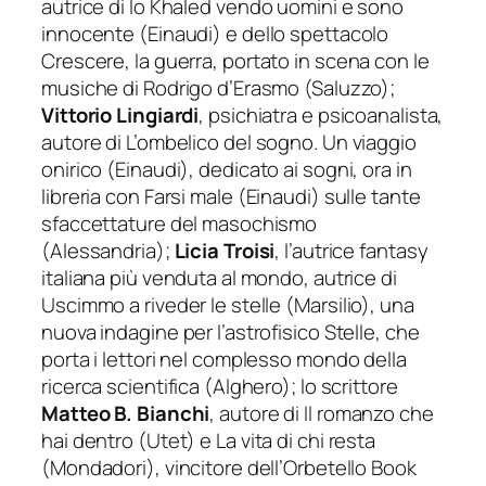
autrice di
Io Khaled vendo uomini e sono
innocente
(Einaudi) e dello spettacolo
Crescere, la guerra
, portato in scena con le
musiche di Rodrigo d’Erasmo (Saluzzo);
Vittorio Lingiardi
, psichiatra e psicoanalista,
autore di
L’ombelico del sogno. Un viaggio
onirico
(Einaudi), dedicato ai sogni, ora in
libreria con
Farsi male
(Einaudi) sulle tante
sfaccettature del masochismo
(Alessandria);
Licia Troisi
, l’autrice fantasy
italiana più venduta al mondo, autrice di
Uscimmo a riveder le stelle
(Marsilio), una
nuova indagine per l’astrofisico Stelle, che
porta i lettori nel complesso mondo della
ricerca scientifica (Alghero); lo scrittore
Matteo B. Bianchi
, autore di
Il romanzo che
hai dentro
(Utet) e
La vita di chi resta
(Mondadori), vincitore dell’Orbetello Book