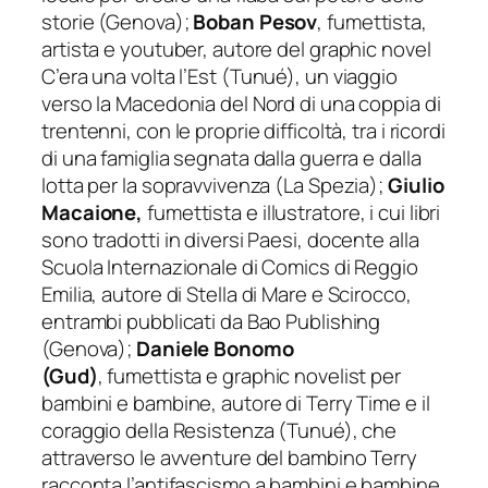
storie (Genova);
Boban Pesov
, fumettista,
artista e youtuber, autore del graphic novel
C’era una volta l’Est
(Tunué), un viaggio
verso la Macedonia del Nord di una coppia di
trentenni, con le proprie difficoltà, tra i ricordi
di una famiglia segnata dalla guerra e dalla
lotta per la sopravvivenza (La Spezia);
Giulio
Macaione,
fumettista e illustratore, i cui libri
sono tradotti in diversi Paesi, docente alla
Scuola Internazionale di Comics di Reggio
Emilia, autore di
Stella di Mare
e
Scirocco,
entrambi pubblicati da Bao Publishing
(Genova);
Daniele Bonomo
(Gud)
, fumettista e graphic novelist per
bambini e bambine, autore di Terry Time e il
coraggio della Resistenza (Tunué), che
attraverso le avventure del bambino Terry
racconta l’antifascismo a bambini e bambine