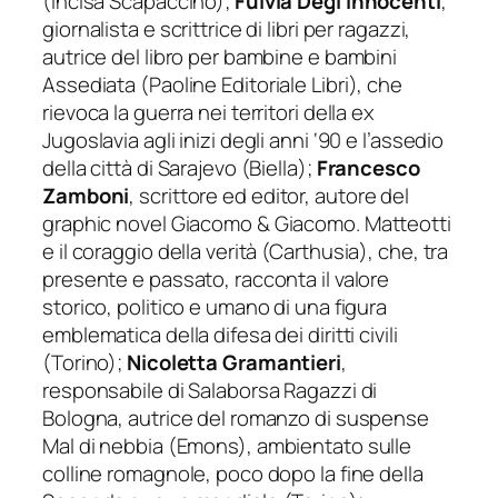
(Incisa Scapaccino);
Fulvia Degl’Innocenti
,
giornalista e scrittrice di libri per ragazzi,
autrice del libro per bambine e bambini
Assediata
(Paoline Editoriale Libri), che
rievoca la guerra nei territori della ex
Jugoslavia agli inizi degli anni ‘90 e l’assedio
della città di Sarajevo (Biella);
Francesco
Zamboni
, scrittore ed editor, autore del
graphic novel
Giacomo & Giacomo. Matteotti
e il coraggio della verità
(Carthusia), che, tra
presente e passato, racconta il valore
storico, politico e umano di una figura
emblematica della difesa dei diritti civili
(Torino);
Nicoletta Gramantieri
,
responsabile di Salaborsa Ragazzi di
Bologna, autrice del romanzo di suspense
Mal di nebbia
(Emons), ambientato sulle
colline romagnole, poco dopo la fine della