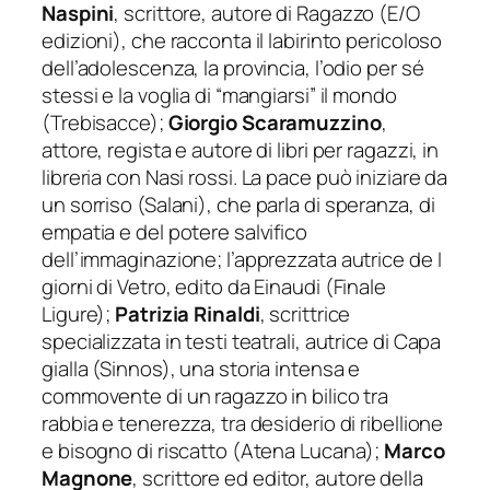
Naspini
, scrittore, autore di Ragazzo (E/O
edizioni), che racconta il labirinto pericoloso
dell’adolescenza, la provincia, l’odio per sé
stessi e la voglia di “mangiarsi” il mondo
(Trebisacce);
Giorgio Scaramuzzino
,
attore, regista e autore di libri per ragazzi, in
libreria con
Nasi rossi. La pace può iniziare da
un sorriso
(Salani), che parla di speranza, di
empatia e del potere salvifico
dell’immaginazione; l’apprezzata autrice de
I
giorni di Vetro
, edito da Einaudi (Finale
Ligure);
Patrizia Rinaldi
, scrittrice
specializzata in testi teatrali, autrice di
Capa
gialla
(Sinnos), una storia intensa e
commovente di un ragazzo in bilico tra
rabbia e tenerezza, tra desiderio di ribellione
e bisogno di riscatto (Atena Lucana);
Marco
Magnone
, scrittore ed editor, autore della