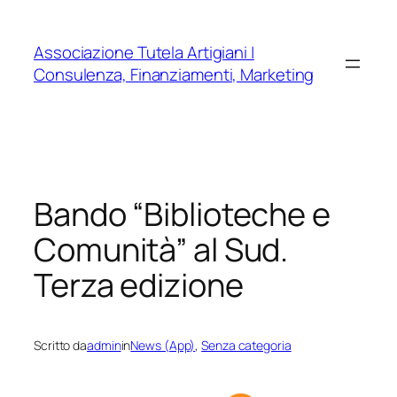
Vai
al
Associazione Tutela Artigiani |
contenuto
Consulenza, Finanziamenti, Marketing
Bando “Biblioteche e
Comunità” al Sud.
Terza edizione
Scritto da
admin
in
News (App)
, 
Senza categoria