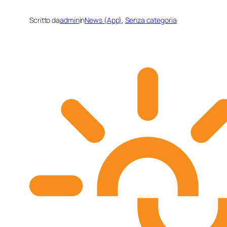
Scritto da
admin
in
News (App)
, 
Senza categoria