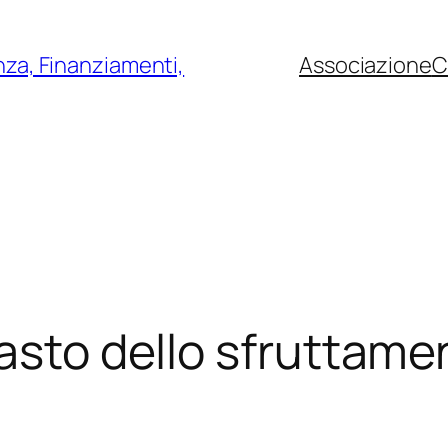
nza, Finanziamenti,
Associazione
C
asto dello sfruttamen