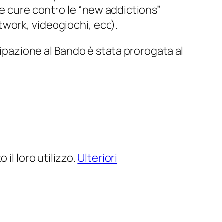
re cure contro le “new addictions”
work, videogiochi, ecc).
cipazione al Bando è stata prorogata al
il loro utilizzo.
Ulteriori