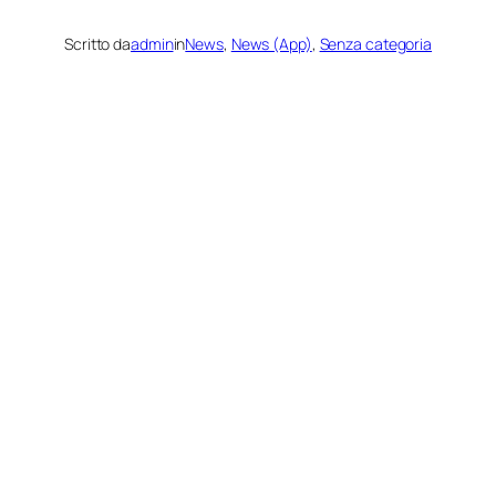
Scritto da
admin
in
News
, 
News (App)
, 
Senza categoria