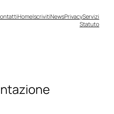
ontatti
Home
Iscriviti
News
Privacy
Servizi
Statuto
entazione