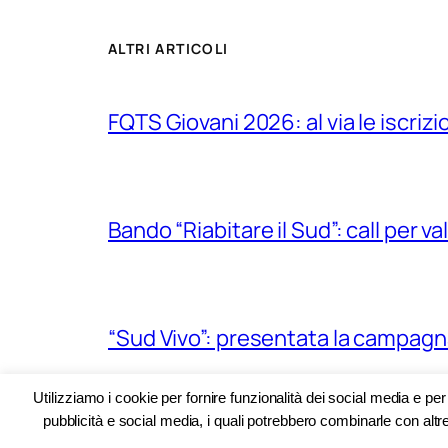
ALTRI ARTICOLI
FQTS Giovani 2026: al via le iscrizi
Bando “Riabitare il Sud”: call per v
“Sud Vivo”: presentata la campagna 
Utilizziamo i cookie per fornire funzionalità dei social media e pe
pubblicità e social media, i quali potrebbero combinarle con altre
Lavora con noi: coordinatore/coor