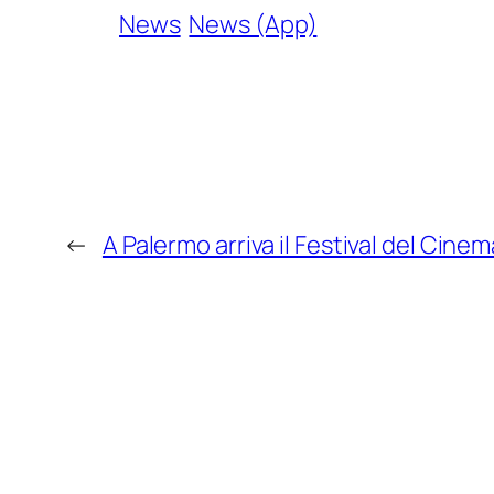
News
News (App)
←
A Palermo arriva il Festival del Cin