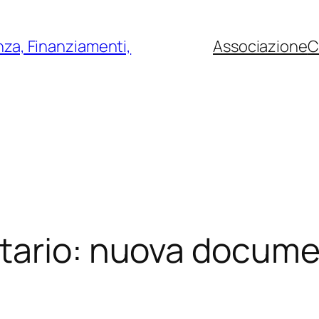
nza, Finanziamenti,
Associazione
C
tario: nuova docum