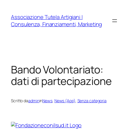
Vai
al
Associazione Tutela Artigiani |
contenuto
Consulenza, Finanziamenti, Marketing
Bando Volontariato:
dati di partecipazione
Scritto da
admin
in
News
, 
News (App)
, 
Senza categoria