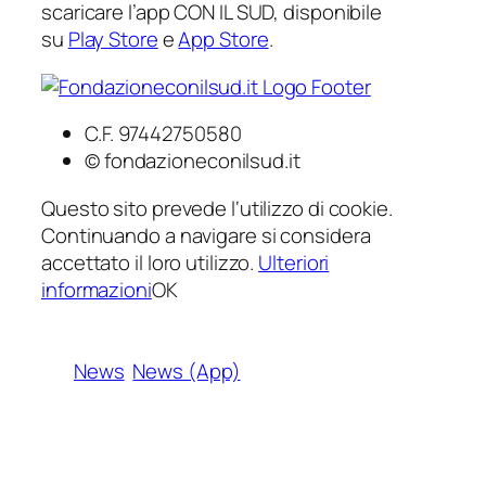
scaricare l’app CON IL SUD, disponibile
su
Play Store
e
App Store
.
C.F. 97442750580
© fondazioneconilsud.it
Questo sito prevede l‘utilizzo di cookie.
Continuando a navigare si considera
accettato il loro utilizzo.
Ulteriori
informazioni
OK
News
News (App)