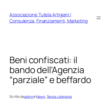
Vai
al
Associazione Tutela Artigiani |
contenuto
Consulenza, Finanziamenti, Marketing
Beni confiscati: il
bando dell’Agenzia
“parziale” e beffardo
Scritto da
admin
in
News
, 
Senza categoria