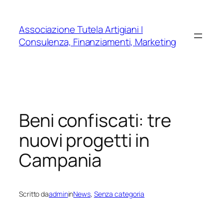
Vai
al
Associazione Tutela Artigiani |
contenuto
Consulenza, Finanziamenti, Marketing
Beni confiscati: tre
nuovi progetti in
Campania
Scritto da
admin
in
News
, 
Senza categoria