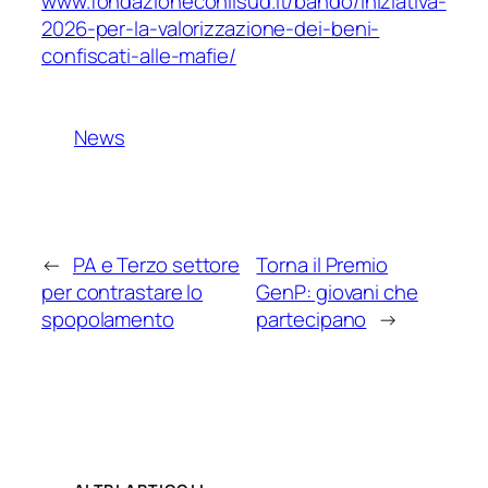
www.fondazioneconilsud.it/bando/iniziativa-
2026-per-la-valorizzazione-dei-beni-
confiscati-alle-mafie/
News
←
PA e Terzo settore
Torna il Premio
per contrastare lo
GenP: giovani che
spopolamento
partecipano
→