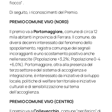
fiocco” .
Di seguito, i riconoscimenti del Premio.
PREMIO COMUNE VIVO (NORD)
Il premio va a
Portomaggiore,
comune di circa 12
mila abitanti in provincia di Ferrara. Il comune, da
diversi decenni interessato dal fenomeno dello
spopolamento, registra comunque dei segnali
incoraggianti e uno scostamento positivo anche
nelle nascite (Popolazione +3,2%; Popolazione 0-4
+6,0%). Portomaggiore, oltra alla presenza del
terzo settore e del sistema di accoglienza e
integrazione, è interessato da iniziative di sviluppo
locale, politiche di welfare territoriale e iniziative
culturali e di sensibilizzazione sul tema
dell’accoglienza.
PREMIO COMUNE VIVO (CENTRO)
Il premio va a
Collevecchio,
comune “periferico” di