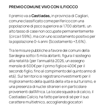
PREMIO COMUNE VIVO CON IL FIOCCO
Il premio va a
Castiadas,
in provincia di Cagliari,
comune classificato come periferico con una
popolazione di poco superiore ai 1.700 abitanti, un
alto tasso di case non occupate permanentemente
(circa il 59%), ma con uno scostamento positivo per
la popolazione 0-4 anni (Scostamento +3,6%).
Tra le misure pubbliche a favore dei comuni della
Sardegna sotto i 5 mila abitanti, figura il sostegno
alla natalità (per l’annualità 2026, un assegno
mensile di 600€ per il primo figlio e 400€ per il
secondo figlio, fino al compimento del quinto anno di
età). Sul territorio si registrano investimenti per il
miglioramento della qualità della vita e sul turismo, e
una presenza di nuclei stranieri e in particolare
provenienti dall’Africa. La locale squadra di calcio, il
Castiadas Calcio, ha fatto parlare di sé per il suo
carattere multietnico, accogliendo giocatori