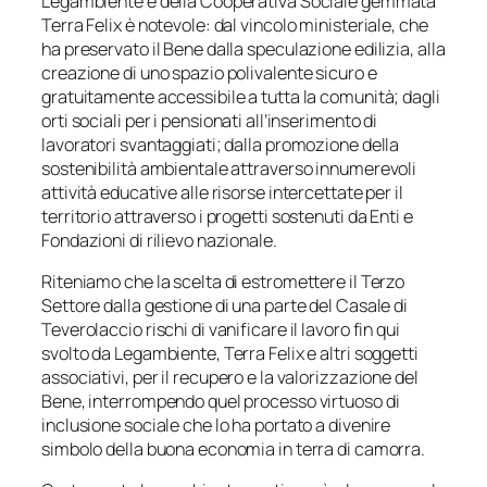
Legambiente e della Cooperativa Sociale gemmata
Terra Felix è notevole: dal vincolo ministeriale, che
ha preservato il Bene dalla speculazione edilizia, alla
creazione di uno spazio polivalente sicuro e
gratuitamente accessibile a tutta la comunità; dagli
orti sociali per i pensionati all’inserimento di
lavoratori svantaggiati; dalla promozione della
sostenibilità ambientale attraverso innumerevoli
attività educative alle risorse intercettate per il
territorio attraverso i progetti sostenuti da Enti e
Fondazioni di rilievo nazionale.
Riteniamo che la scelta di estromettere il Terzo
Settore dalla gestione di una parte del Casale di
Teverolaccio rischi di vanificare il lavoro fin qui
svolto da Legambiente, Terra Felix e altri soggetti
associativi, per il recupero e la valorizzazione del
Bene, interrompendo quel processo virtuoso di
inclusione sociale che lo ha portato a divenire
simbolo della buona economia in terra di camorra.