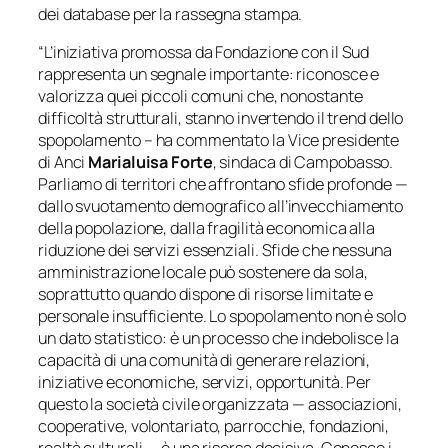
dei database per la rassegna stampa.
“L’iniziativa promossa da Fondazione con il Sud
rappresenta un segnale importante: riconosce e
valorizza quei piccoli comuni che, nonostante
difficoltà strutturali, stanno invertendo il trend dello
spopolamento – ha commentato la Vice presidente
di Anci
Marialuisa Forte
, sindaca di Campobasso.
Parliamo di territori che affrontano sfide profonde —
dallo svuotamento demografico all’invecchiamento
della popolazione, dalla fragilità economica alla
riduzione dei servizi essenziali. Sfide che nessuna
amministrazione locale può sostenere da sola,
soprattutto quando dispone di risorse limitate e
personale insufficiente. Lo spopolamento non è solo
un dato statistico: è un processo che indebolisce la
capacità di una comunità di generare relazioni,
iniziative economiche, servizi, opportunità. Per
questo la società civile organizzata — associazioni,
cooperative, volontariato, parrocchie, fondazioni,
realtà culturali — è una risorsa decisiva. Conosce i