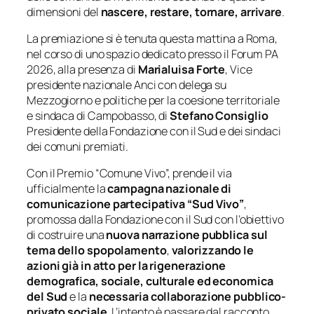
dimensioni del
nascere, restare, tornare, arrivare
.
La premiazione si è tenuta questa mattina a Roma,
nel corso di uno spazio dedicato presso il Forum PA
2026, alla presenza di
Marialuisa Forte
, Vice
presidente nazionale Anci con delega su
Mezzogiorno e politiche per la coesione territoriale
e sindaca di Campobasso, di
Stefano Consiglio
Presidente della Fondazione con il Sud e dei sindaci
dei comuni premiati.
Con il Premio “Comune Vivo”, prende il via
ufficialmente la
campagna nazionale di
comunicazione partecipativa “Sud Vivo”
,
promossa dalla Fondazione con il Sud con l’obiettivo
di costruire una
nuova narrazione pubblica sul
tema dello spopolamento
,
valorizzando le
azioni già in atto per la rigenerazione
demografica, sociale, culturale ed economica
del Sud
e la
necessaria collaborazione pubblico-
privato sociale
. L’intento è passare dal racconto