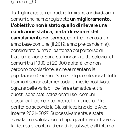
(procom_6).
Tutti gli indicatori considerati mirano a individuare i
comuni che hanno registrato
un miglioramento.
L’obiettivo non è stato quello di rilevare una
condizione statica, ma la ‘direzione’ del
cambiamento nel tempo
, con riferimento a un
anno base comune (il 2019, anno pre-pandemia),
considerato punto di partenza del percorso di
trasformazione. Sono stati innanzitutto selezionati i
comuni tra i 1000 e i 20.000 abitanti che non
perdono popolazione, e che aumentano la
popolazione 0-4 anni. Sono stati poi selezionati tutti
i comuni con scostamento dalle medie positivo su
ognuna delle variabili dell’area tematica e, tra
questi, sono stati selezionati i soli comuni
classificati come Intermedio, Periferico o Ultra-
periferico secondo la Classificazione delle Aree
Interne 2021–2027. Successivamente, è stata
avviata una valutazione di tipo qualitativo attraverso
la ricerca di contenuti e notizie sul web e all’interno