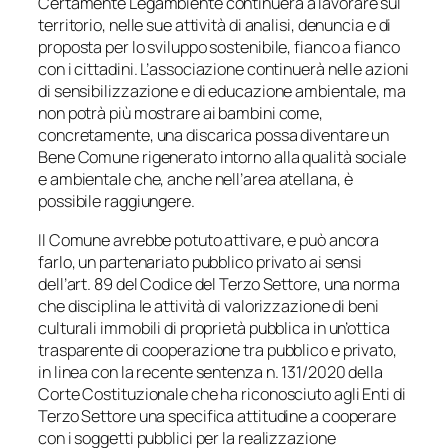
Certamente Legambiente continuerà a lavorare sul
territorio, nelle sue attività di analisi, denuncia e di
proposta per lo sviluppo sostenibile, fianco a fianco
con i cittadini. L’associazione continuerà nelle azioni
di sensibilizzazione e di educazione ambientale, ma
non potrà più mostrare ai bambini come,
concretamente, una discarica possa diventare un
Bene Comune rigenerato intorno alla qualità sociale
e ambientale che, anche nell’area atellana, è
possibile raggiungere.
Il Comune avrebbe potuto attivare, e può ancora
farlo, un partenariato pubblico privato ai sensi
dell’art. 89 del Codice del Terzo Settore, una norma
che disciplina le attività di valorizzazione di beni
culturali immobili di proprietà pubblica in un’ottica
trasparente di cooperazione tra pubblico e privato,
in linea con la recente sentenza n. 131/2020 della
Corte Costituzionale che ha riconosciuto agli Enti di
Terzo Settore una specifica attitudine a cooperare
con i soggetti pubblici per la realizzazione