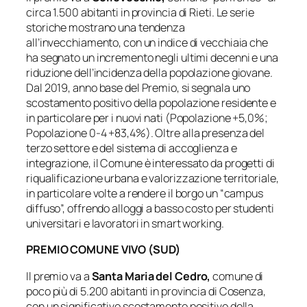
circa 1.500 abitanti in provincia di Rieti. Le serie
storiche mostrano una tendenza
all’invecchiamento, con un indice di vecchiaia che
ha segnato un incremento negli ultimi decenni e una
riduzione dell’incidenza della popolazione giovane.
Dal 2019, anno base del Premio, si segnala uno
scostamento positivo della popolazione residente e
in particolare per i nuovi nati (Popolazione +5,0%;
Popolazione 0-4 +83,4%). Oltre alla presenza del
terzo settore e del sistema di accoglienza e
integrazione, il Comune è interessato da progetti di
riqualificazione urbana e valorizzazione territoriale,
in particolare volte a rendere il borgo un “campus
diffuso”, offrendo alloggi a basso costo per studenti
universitari e lavoratori in smart working.
PREMIO COMUNE VIVO (SUD)
Il premio va a
Santa Maria del Cedro,
comune di
poco più di 5.200 abitanti in provincia di Cosenza,
con un significativo scostamento positivo della