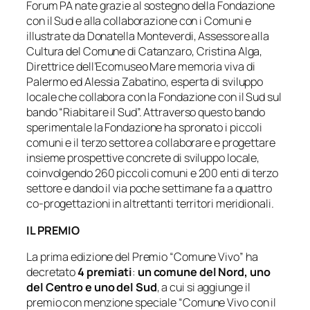
Forum PA nate grazie al sostegno della Fondazione
con il Sud e alla collaborazione con i Comuni e
illustrate da Donatella Monteverdi, Assessore alla
Cultura del Comune di Catanzaro, Cristina Alga,
Direttrice dell’Ecomuseo Mare memoria viva di
Palermo ed Alessia Zabatino, esperta di sviluppo
locale che collabora con la Fondazione con il Sud sul
bando “Riabitare il Sud”. Attraverso questo bando
sperimentale la Fondazione ha spronato i piccoli
comuni e il terzo settore a collaborare e progettare
insieme prospettive concrete di sviluppo locale,
coinvolgendo 260 piccoli comuni e 200 enti di terzo
settore e dando il via poche settimane fa a quattro
co-progettazioni in altrettanti territori meridionali.
IL PREMIO
La prima edizione del Premio “Comune Vivo” ha
decretato
4 premiati
:
un comune del Nord, uno
del Centro e uno del Sud
, a cui si aggiunge il
premio con menzione speciale “Comune Vivo con il