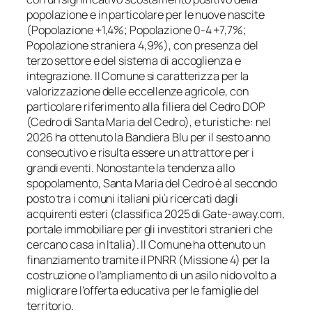
popolazione e in particolare per le nuove nascite
(Popolazione +1,4%; Popolazione 0-4 +7,7%;
Popolazione straniera 4,9%), con presenza del
terzo settore e del sistema di accoglienza e
integrazione. Il Comune si caratterizza per la
valorizzazione delle eccellenze agricole, con
particolare riferimento alla filiera del Cedro DOP
(Cedro di Santa Maria del Cedro), e turistiche: nel
2026 ha ottenuto la Bandiera Blu per il sesto anno
consecutivo e risulta essere un attrattore per i
grandi eventi. Nonostante la tendenza allo
spopolamento, Santa Maria del Cedro è al secondo
posto tra i comuni italiani più ricercati dagli
acquirenti esteri (classifica 2025 di Gate-away.com,
portale immobiliare per gli investitori stranieri che
cercano casa in Italia). Il Comune ha ottenuto un
finanziamento tramite il PNRR (Missione 4) per la
costruzione o l’ampliamento di un asilo nido volto a
migliorare l’offerta educativa per le famiglie del
territorio.