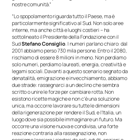
nostre comunità.”
“Lo spopolamento riguarda tutto il Paese, ma è
particolarmente significativo al Sud. Non solo aree
interne, ma anche città e luoghi costieri – ha
sottolineato il Presidente della Fondazione con il
Sud
Stefano Consiglio
. I numeri parlano chiaro: dal
2001 abbiamo perso 730 mila persone. Entro il 2080,
rischiamo di essere 8 milioni in meno. Non perdiamo
solo numeri, perdiamo laureati, energia, creatività e
legami sociali. Davanti a questo scenario segnato da
denatalità, emigrazione e invecchiamento, abbiamo
due strade: rassegnarci a un declino che sembra
scritto o unire le forze per cambiare rotta. Non
esistono ricette magiche e non c’è una soluzione
unica, ma occorre lavorare su tutte le dimensioni
della rigenerazione per rendere il Sud, e l’Italia, un
luogo dove sia possibile immaginare un futuro. Ma
occorre una visione nuova e condivisa, una forte
reazione contraria alla rassegnazione, non