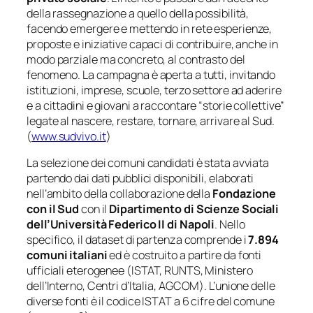
della rassegnazione a quello della possibilità,
facendo emergere e mettendo in rete esperienze,
proposte e iniziative capaci di contribuire, anche in
modo parziale ma concreto, al contrasto del
fenomeno. La campagna è aperta a tutti, invitando
istituzioni, imprese, scuole, terzo settore ad aderire
e a cittadini e giovani a raccontare “storie collettive”
legate al nascere, restare, tornare, arrivare al Sud.
(
www.sudvivo.it
)
La selezione dei comuni candidati è stata avviata
partendo dai dati pubblici disponibili, elaborati
nell’ambito della collaborazione della
Fondazione
con il Sud
con il
Dipartimento di Scienze Sociali
dell’Università Federico II di Napoli
. Nello
specifico, il dataset di partenza comprende i
7.894
comuni italiani
ed è costruito a partire da fonti
ufficiali eterogenee (ISTAT, RUNTS, Ministero
dell’Interno, Centri d’Italia, AGCOM). L’unione delle
diverse fonti è il codice ISTAT a 6 cifre del comune