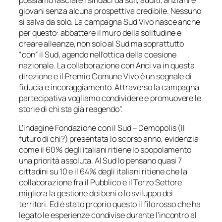
possiamo lasciare i sindaci da soli, adulti, anziani e
giovani senza alcuna prospettiva credibile. Nessuno
si salva da solo. La campagna Sud Vivo nasce anche
per questo: abbattere il muro della solitudine e
creare alleanze, non solo al Sud ma soprattutto
“con” il Sud, agendo nell’ottica della coesione
nazionale. La collaborazione con Anci va in questa
direzione e il Premio Comune Vivo è un segnale di
fiducia e incoraggiamento. Attraverso la campagna
partecipativa vogliamo condividere e promuovere le
storie di chi sta già reagendo”.
L’indagine Fondazione con il Sud – Demopolis (Il
futuro di chi?) presentata lo scorso anno, evidenzia
come il 60% degli italiani ritiene lo spopolamento
una priorità assoluta. Al Sud lo pensano quasi 7
cittadini su 10 e il 64% degli italiani ritiene che la
collaborazione fra il Pubblico e il Terzo Settore
migliora la gestione dei beni o lo sviluppo dei
territori. Ed è stato proprio questo il filo rosso che ha
legato le esperienze condivise durante l’incontro al