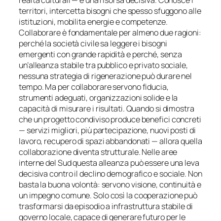
territori, intercetta bisogni che spesso sfuggono alle
istituzioni, mobilita energie e competenze.
Collaborare è fondamentale per almeno due ragioni:
perché la società civile sa leggere i bisogni
emergenti con grande rapidità e perché, senza
un’alleanza stabile tra pubblico e privato sociale,
nessuna strategia di rigenerazione può durare nel
tempo. Ma per collaborare servono fiducia,
strumenti adeguati, organizzazioni solide e la
capacità di misurare i risultati. Quando si dimostra
che un progetto condiviso produce benefici concreti
— servizi migliori, più partecipazione, nuovi posti di
lavoro, recupero di spazi abbandonati — allora quella
collaborazione diventa strutturale. Nelle aree
interne del Sud questa alleanza può essere una leva
decisiva contro il declino demografico e sociale. Non
basta la buona volontà: servono visione, continuità e
un impegno comune. Solo così la cooperazione può
trasformarsi da episodio a infrastruttura stabile di
governo locale, capace di generare futuro per le