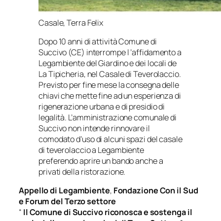
Casale, Terra Felix
Dopo 10 anni di attività Comune di
Succivo (CE) interrompe l ’affidamento a
Legambiente del Giardino e dei locali de
La Tipicheria, nel Casale di Teverolaccio.
Previsto per fine mese la consegna delle
chiavi che mette fine ad un esperienza di
rigenerazione urbana e di presidio di
legalità. L’amministrazione comunale di
Succivo non intende rinnovare il
comodato d’uso di alcuni spazi del casale
di teverolaccio a Legambiente
preferendo aprire un bando anche a
privati della ristorazione.
Appello di
Legambiente
,
Fondazione Con il Sud
e Forum del Terzo settore
“
Il Comune di Succivo riconosca e sostenga il