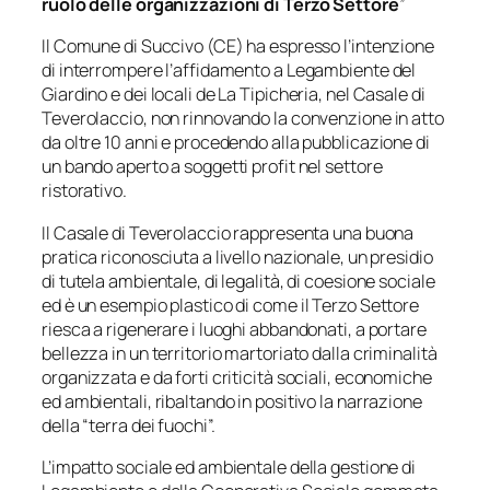
ruolo delle organizzazioni di Terzo Settore
”
Il Comune di Succivo (CE) ha espresso l’intenzione
di interrompere l’affidamento a Legambiente del
Giardino e dei locali de La Tipicheria, nel Casale di
Teverolaccio, non rinnovando la convenzione in atto
da oltre 10 anni e procedendo alla pubblicazione di
un bando aperto a soggetti profit nel settore
ristorativo.
Il Casale di Teverolaccio rappresenta una buona
pratica riconosciuta a livello nazionale, un presidio
di tutela ambientale, di legalità, di coesione sociale
ed è un esempio plastico di come il Terzo Settore
riesca a rigenerare i luoghi abbandonati, a portare
bellezza in un territorio martoriato dalla criminalità
organizzata e da forti criticità sociali, economiche
ed ambientali, ribaltando in positivo la narrazione
della “terra dei fuochi”.
L’impatto sociale ed ambientale della gestione di