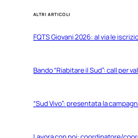
ALTRI ARTICOLI
FQTS Giovani 2026: al via le iscrizi
Bando “Riabitare il Sud”: call per v
“Sud Vivo”: presentata la campagna 
Lavora con noi: coordinatore/coor