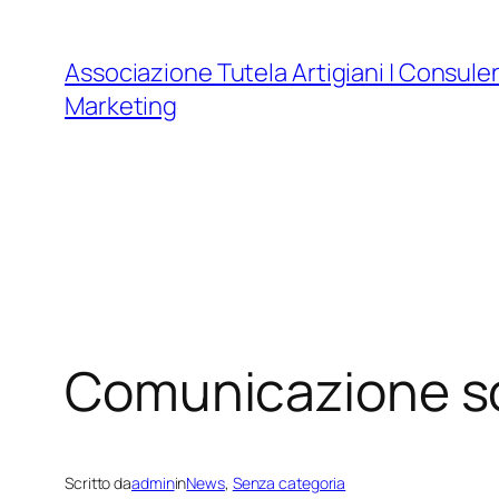
Vai
al
Associazione Tutela Artigiani | Consule
contenuto
Marketing
Comunicazione soc
Scritto da
admin
in
News
, 
Senza categoria