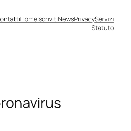
ontatti
Home
Iscriviti
News
Privacy
Servizi
Statuto
oronavirus