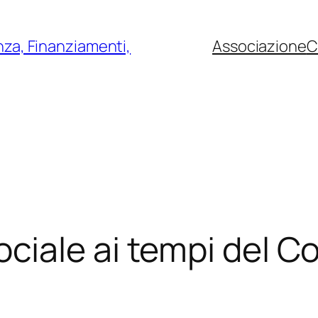
nza, Finanziamenti,
Associazione
C
iale ai tempi del C