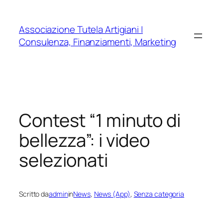
Vai
al
Associazione Tutela Artigiani |
contenuto
Consulenza, Finanziamenti, Marketing
Contest “1 minuto di
bellezza”: i video
selezionati
Scritto da
admin
in
News
, 
News (App)
, 
Senza categoria