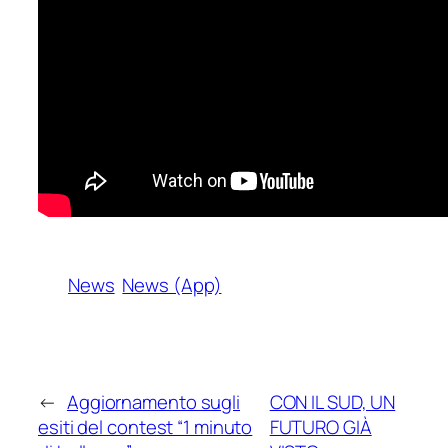
News
News (App)
←
Aggiornamento sugli
CON IL SUD, UN
esiti del contest “1 minuto
FUTURO GIÀ