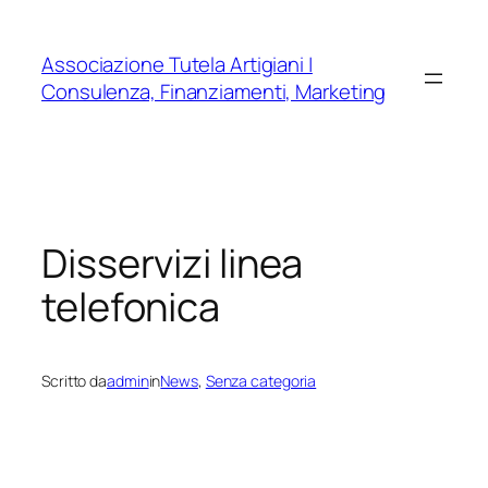
Vai
al
Associazione Tutela Artigiani |
contenuto
Consulenza, Finanziamenti, Marketing
Disservizi linea
telefonica
Scritto da
admin
in
News
, 
Senza categoria