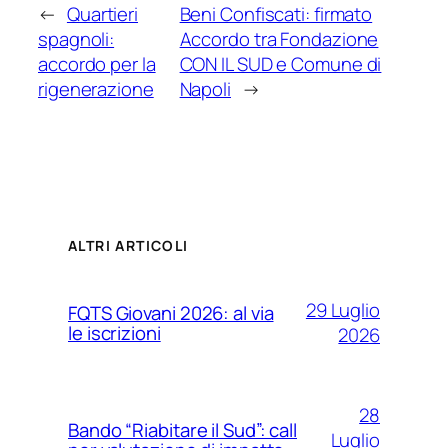
←
Quartieri
Beni Confiscati: firmato
spagnoli:
Accordo tra Fondazione
accordo per la
CON IL SUD e Comune di
rigenerazione
Napoli
→
ALTRI ARTICOLI
29 Luglio
FQTS Giovani 2026: al via
le iscrizioni
2026
28
Bando “Riabitare il Sud”: call
Luglio