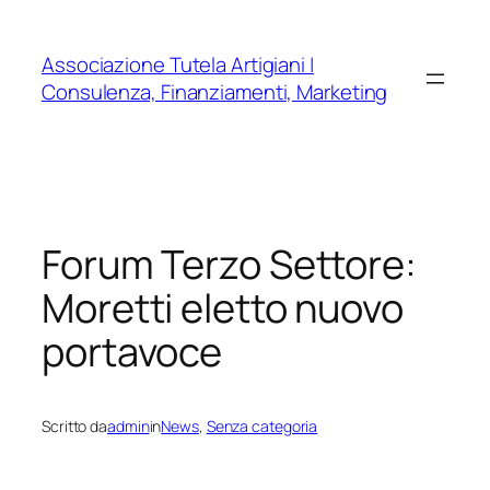
Vai
al
Associazione Tutela Artigiani |
contenuto
Consulenza, Finanziamenti, Marketing
Forum Terzo Settore:
Moretti eletto nuovo
portavoce
Scritto da
admin
in
News
, 
Senza categoria