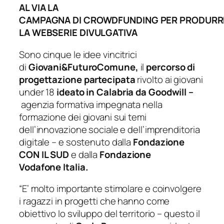
A
L VIA LA
CAMPAGNA
DI
CROWDFUNDING
PER
PRODURR
LA WEBSERIE DIVULGATIVA
Sono cinque le idee vincitrici
di
Giovani&FuturoComune
,
il
percorso di
progettazione partecipata
rivolto ai giovani
under 18
ideato in Calabria da
Goodwill
–
agenzia formativa impegnata nella
formazione dei giovani sui temi
dell’innovazione sociale e dell’imprenditoria
digitale – e sostenuto dalla
Fondazione
CON IL SUD
e dalla
Fondazione
Vodafone
Italia.
“E’ molto importante stimolare e coinvolgere
i ragazzi in progetti che hanno come
obiettivo lo sviluppo del territorio –
questo il