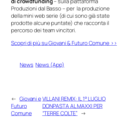
di
crowdfunding
–
sulla piattaforma
Produzioni dal Basso –
per la produzione
della mini
web serie (di cui sono già state
prodotte alcune puntate)
che racconta il
percorso dei team vincitori.
Scopri di più su Giovani & Futuro Comune >>
News
News (App)
←
Giovani e
VILLANI REMIX: IL 1° LUGLIO
Futuro
DONPASTA AL MAXXI PER
Comune
“TERRE COLTE”
→