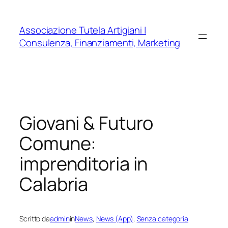
Vai
al
Associazione Tutela Artigiani |
contenuto
Consulenza, Finanziamenti, Marketing
Giovani & Futuro
Comune:
imprenditoria in
Calabria
Scritto da
admin
in
News
, 
News (App)
, 
Senza categoria