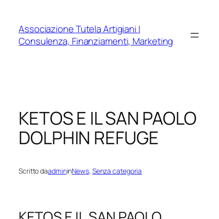
Vai
al
Associazione Tutela Artigiani |
contenuto
Consulenza, Finanziamenti, Marketing
KETOS E IL SAN PAOLO
DOLPHIN REFUGE
Scritto da
admin
in
News
, 
Senza categoria
KETOS E IL SAN PAOLO