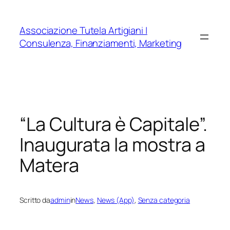
Vai
al
Associazione Tutela Artigiani |
contenuto
Consulenza, Finanziamenti, Marketing
“La Cultura è Capitale”.
Inaugurata la mostra a
Matera
Scritto da
admin
in
News
, 
News (App)
, 
Senza categoria