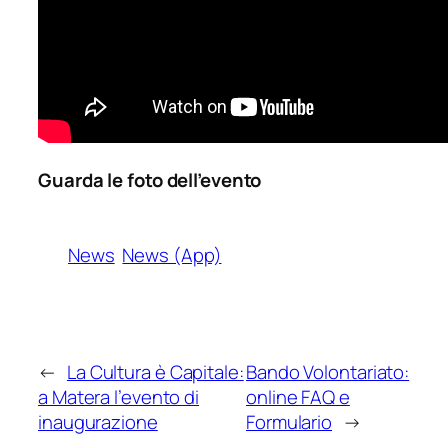
Guarda le foto dell’evento
News
News (App)
←
La Cultura è Capitale:
Bando Volontariato:
a Matera l’evento di
online FAQ e
inaugurazione
Formulario
→