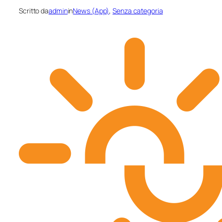
Scritto da
admin
in
News (App)
, 
Senza categoria