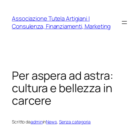
Vai
al
Associazione Tutela Artigiani |
contenuto
Consulenza, Finanziamenti, Marketing
Per aspera ad astra:
cultura e bellezza in
carcere
Scritto da
admin
in
News
, 
Senza categoria