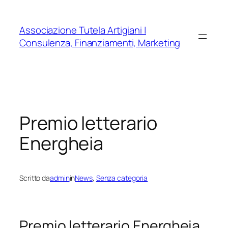
Vai
al
Associazione Tutela Artigiani |
contenuto
Consulenza, Finanziamenti, Marketing
Premio letterario
Energheia
Scritto da
admin
in
News
, 
Senza categoria
Premio letterario Energheia