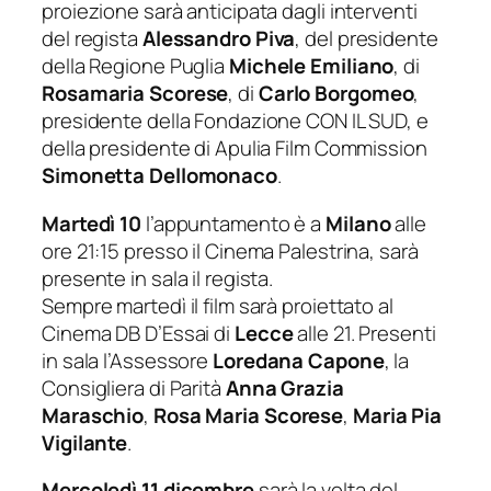
proiezione sarà anticipata dagli interventi
del regista
Alessandro Piva
, del presidente
della Regione Puglia
Michele Emiliano
, di
Rosamaria Scorese
, di
Carlo Borgomeo
,
presidente della Fondazione CON IL SUD, e
della presidente di Apulia Film Commission
Simonetta Dellomonaco
.
Martedì 10
l’appuntamento è a
Milano
alle
ore 21:15 presso il Cinema Palestrina, sarà
presente in sala il regista.
Sempre martedì il film sarà proiettato al
Cinema DB D’Essai di
Lecce
alle 21. Presenti
in sala l’Assessore
Loredana Capone
, la
Consigliera di Parità
Anna Grazia
Maraschio
,
Rosa Maria Scorese
,
Maria Pia
Vigilante
.
Mercoledì 11 dicembre
sarà la volta del