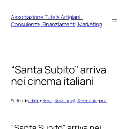
Vai
al
Associazione Tutela Artigiani |
contenuto
Consulenza, Finanziamenti, Marketing
“Santa Subito” arriva
nei cinema italiani
Scritto da
admin
in
News
, 
News (App)
, 
Senza categoria
“Santa Subito” arriva nei